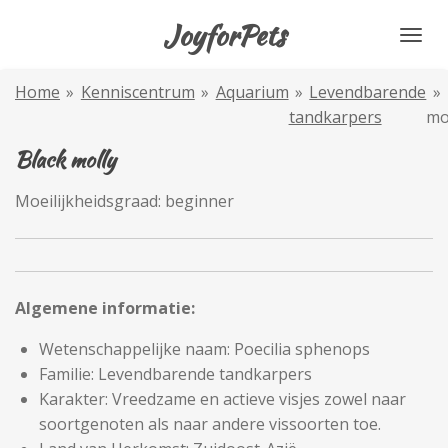
Ga
JoyforPets
direct
naar
Home
»
Kenniscentrum
»
Aquarium
»
Levendbarende
»
de
tandkarpers
mo
hoofdinhoud
Black molly
Moeilijkheidsgraad: beginner
Algemene informatie:
Wetenschappelijke naam: Poecilia sphenops
Familie: Levendbarende tandkarpers
Karakter: Vreedzame en actieve visjes zowel naar
soortgenoten als naar andere vissoorten toe.